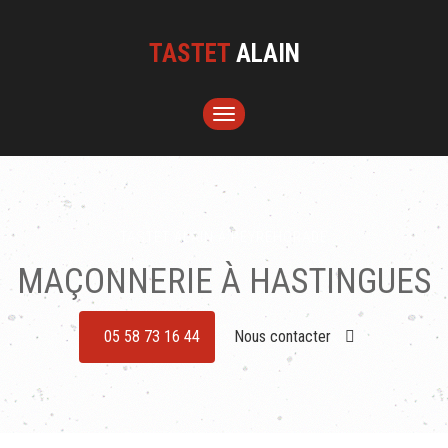
TASTET
ALAIN
TOGGLE
NAVIGATION
TASTET ALAIN À PEYREHORADE
MAÇONNERIE À HASTINGUES
05 58 73 16 44
Nous contacter