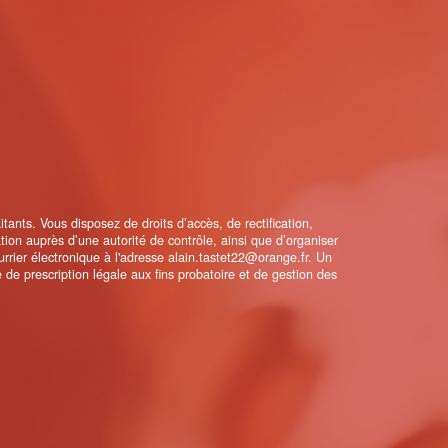
ants. Vous disposez de droits d’accès, de rectification,
ation auprès d’une autorité de contrôle, ainsi que d’organiser
rrier électronique à l'adresse alain.tastet22@orange.fr. Un
de prescription légale aux fins probatoire et de gestion des