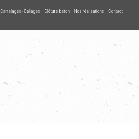
Carrelages - Dallages
Clôture béton
Nos réalisations
Contact