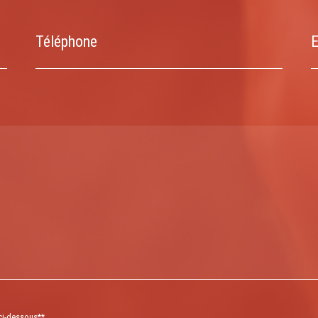
Téléphone
E
 ci-dessous**