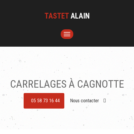
TASTET
ALAIN
TOGGLE
NAVIGATION
TASTET ALAIN À PEYREHORADE
CARRELAGES À CAGNOTTE
05 58 73 16 44
Nous contacter