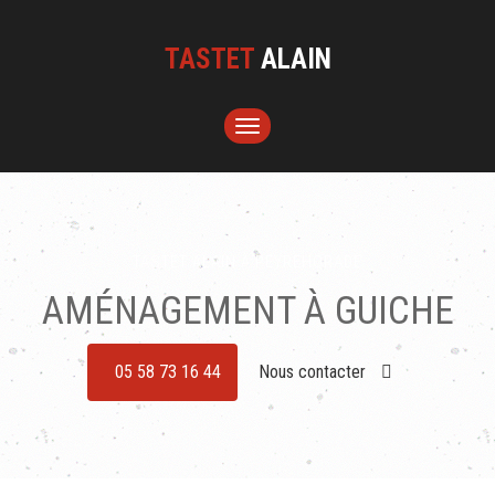
TASTET
ALAIN
TOGGLE
NAVIGATION
TASTET ALAIN À PEYREHORADE
AMÉNAGEMENT À GUICHE
05 58 73 16 44
Nous contacter