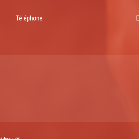
Téléphone
E
 ci-dessous**