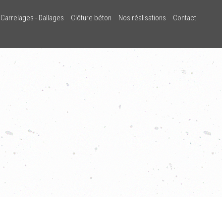
Carrelages - Dallages
Clôture béton
Nos réalisations
Contact