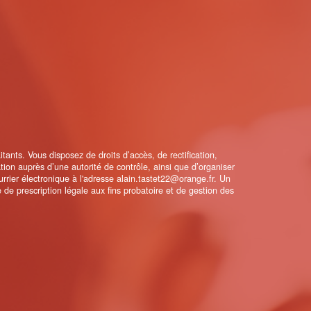
ants. Vous disposez de droits d’accès, de rectification,
ation auprès d’une autorité de contrôle, ainsi que d’organiser
rrier électronique à l'adresse alain.tastet22@orange.fr. Un
de prescription légale aux fins probatoire et de gestion des