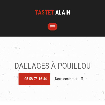
TASTET
ALAIN
TOGGLE
NAVIGATION
TASTET ALAIN À PEYREHORADE
DALLAGES À POUILLOU
05 58 73 16 44
Nous contacter